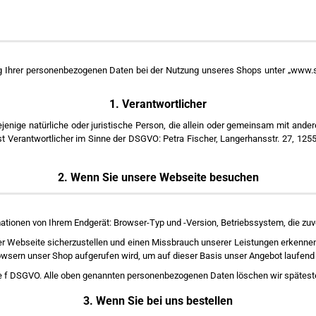
g Ihrer personenbezogenen Daten bei der Nutzung unseres Shops unter „www.s
1. Verantwortlicher
enige natürliche oder juristische Person, die allein oder gemeinsam mit and
t Verantwortlicher im Sinne der DSGVO: Petra Fischer, Langerhansstr. 27, 125
2. Wenn Sie unsere Webseite besuchen
tionen von Ihrem Endgerät: Browser-Typ und -Version, Betriebssystem, die zuvo
er Webseite sicherzustellen und einen Missbrauch unserer Leistungen erkennen
sern unser Shop aufgerufen wird, um auf dieser Basis unser Angebot laufend 
abe f DSGVO. Alle oben genannten personenbezogenen Daten löschen wir spätest
3. Wenn Sie bei uns bestellen