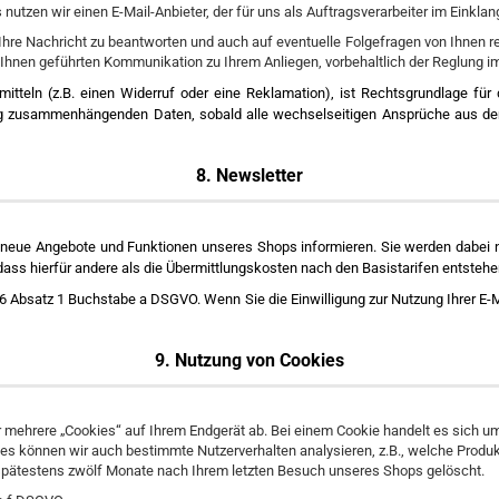
tzen wir einen E-Mail-Anbieter, der für uns als Auftragsverarbeiter im Einklang
 Ihre Nachricht zu beantworten und auch auf eventuelle Folgefragen von Ihnen r
 Ihnen geführten Kommunikation zu Ihrem Anliegen, vorbehaltlich der Reglung i
mitteln (z.B. einen Widerruf oder eine Reklamation), ist Rechtsgrundlage fü
ng zusammenhängenden Daten, sobald alle wechselseitigen Ansprüche aus dem V
8. Newsletter
 neue Angebote und Funktionen unseres Shops informieren. Sie werden dabei n
ass hierfür andere als die Übermittlungskosten nach den Basistarifen entstehe
l 6 Absatz 1 Buchstabe a DSGVO. Wenn Sie die Einwilligung zur Nutzung Ihrer E
9. Nutzung von Cookies
r mehrere „Cookies“ auf Ihrem Endgerät ab. Bei einem Cookie handelt es sich um
es können wir auch bestimmte Nutzerverhalten analysieren, z.B., welche Produk
spätestens zwölf Monate nach Ihrem letzten Besuch unseres Shops gelöscht.