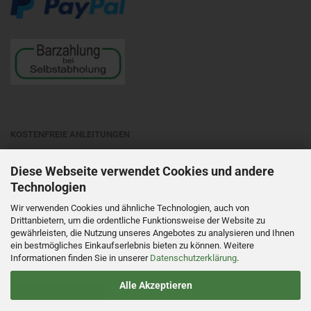
KOSTENFREIE ANLEITUNGEN
Matubobeads
Diese Webseite verwendet Cookies und andere
Preciosa Ornela
- auf entsprechende Objektart klicken
Technologien
All beads
Wir verwenden Cookies und ähnliche Technologien, auch von
Beadsmith
- auf die entsprechende Perlensorte klicken
Drittanbietern, um die ordentliche Funktionsweise der Website zu
gewährleisten, die Nutzung unseres Angebotes zu analysieren und Ihnen
ein bestmögliches Einkaufserlebnis bieten zu können. Weitere
Informationen finden Sie in unserer
Datenschutzerklärung
.
Alle Akzeptieren
Vertrag widerrufen