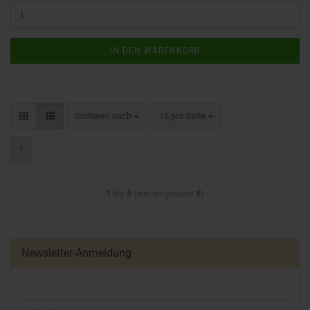
IN DEN WARENKORB
Sortieren nach
16 pro Seite
1
1
bis
8
(von insgesamt
8
)
Newsletter-Anmeldung