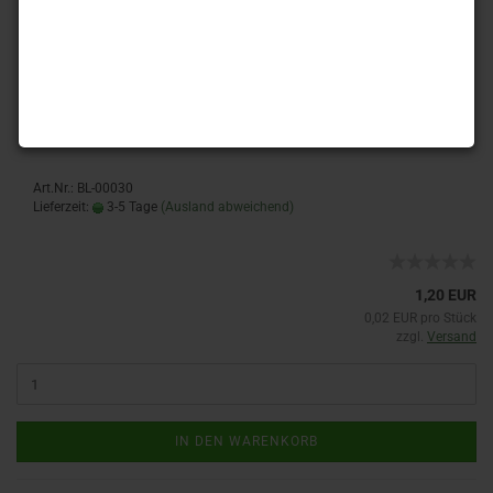
50 Glasblätter kristall - 10 x 6 mm
Art.Nr.: BL-00030
Lieferzeit:
3-5 Tage
(Ausland abweichend)
1,20 EUR
0,02 EUR pro Stück
zzgl.
Versand
IN DEN WARENKORB