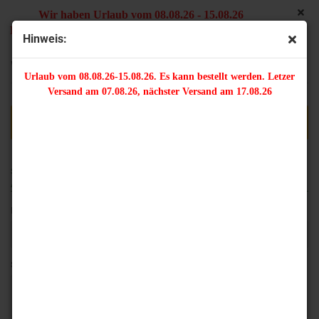
Wir haben Urlaub vom 08.08.26 - 15.08.26
Es kann bestellt werden. Letzter Versand am 07.08.26,
Hinweis:
nächster Versand am 17.08.26
Wie lautet mein Passwort?
Urlaub vom 08.08.26-15.08.26. Es kann bestellt werden. Letzer
Versand am 07.08.26, nächster Versand am 17.08.26
Ändern Sie Ihr Passwort in drei Schritten.
SCHRITT 1: GEBEN SIE BITTE DIE E-MAIL-ADRESSE IHRES SHOP-
ACCOUNTS EIN.
E-Mail-Adresse
Sicherheitscode