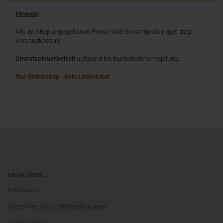
Hinweis
:
Alle im Shop angegebenen Preise sind Gesamtpreise (ggf. zzgl.
Versandkosten)
Umsatzsteuerbefreit
aufgrund Kleinunternehmerregelung.
Nur Onlineshop - kein Ladenlokal
MEHR ÜBER...
Impressum
Allgemeine Geschäftsbedingungen
Datenschutz