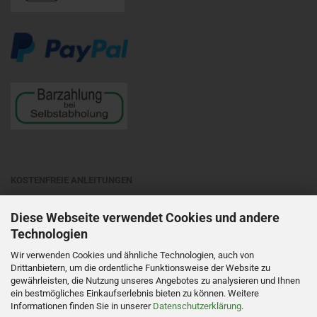
KOSTENFREIE ANLEITUNGEN
Matubobeads
Diese Webseite verwendet Cookies und andere
Preciosa Ornela
- auf entsprechende Objektart klicken
Technologien
All beads
Wir verwenden Cookies und ähnliche Technologien, auch von
Beadsmith
- auf die entsprechende Perlensorte klicken
Drittanbietern, um die ordentliche Funktionsweise der Website zu
gewährleisten, die Nutzung unseres Angebotes zu analysieren und Ihnen
ein bestmögliches Einkaufserlebnis bieten zu können. Weitere
Informationen finden Sie in unserer
Datenschutzerklärung
.