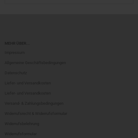
MEHR ÜBER...
Impressum
Allgemeine Geschäftsbedingungen
Datenschutz
Liefer- und Versandkosten
Liefer- und Versandkosten
Versand- & Zahlungsbedingungen
Widerrufsrecht & Widerrufsformular
Widerrufsbelehrung
Widerrufsformular