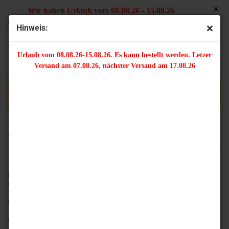
Wir haben Urlaub vom 08.08.26 - 15.08.26
Es kann bestellt werden. Letzter Versand am 07.08.26,
Hinweis:
nächster Versand am 17.08.26
Widerruf
* Pflichtfelder
Urlaub vom 08.08.26-15.08.26. Es kann bestellt werden. Letzer
Versand am 07.08.26, nächster Versand am 17.08.26
Wenn Sie den Vertrag widerrufen wollen, dann füllen Sie bitte das
nachfolgende Formular aus und senden Sie es uns zu.
An
Petra Fischer
Langerhansstraße 27
12555 Berlin
Deutschland
E-Mail:
info@sunflowerbeads.de