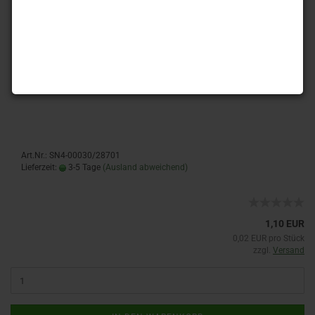
50 Stück - 4 mm Glasschliff Sun Shapes - crystal AB
Art.Nr.: SN4-00030/28701
Lieferzeit:
3-5 Tage
(Ausland abweichend)
1,10 EUR
0,02 EUR pro Stück
zzgl.
Versand