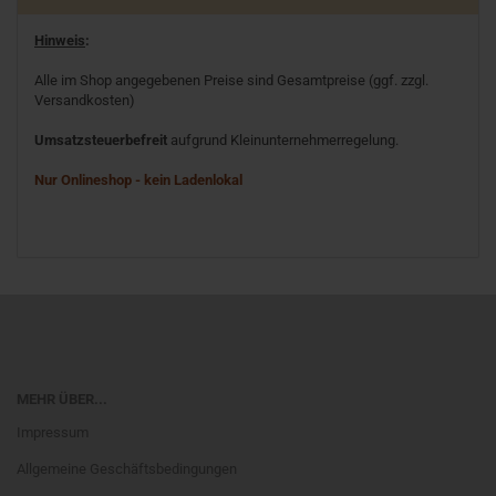
Hinweis
:
Alle im Shop angegebenen Preise sind Gesamtpreise (ggf. zzgl.
Versandkosten)
Umsatzsteuerbefreit
aufgrund Kleinunternehmerregelung.
Nur Onlineshop - kein Ladenlokal
MEHR ÜBER...
Impressum
Allgemeine Geschäftsbedingungen