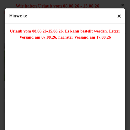
Wir haben Urlaub vom 08.08.26 - 15.08.26
Es kann bestellt werden. Letzter Versand am 07.08.26,
Hinweis:
nächster Versand am 17.08.26
Sun Shapes
Urlaub vom 08.08.26-15.08.26. Es kann bestellt werden. Letzer
Versand am 07.08.26, nächster Versand am 17.08.26
Sortieren nach
16 pro Seite
1