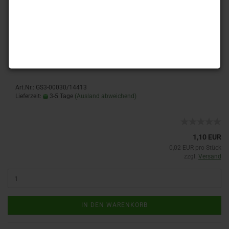
50 Stück - 3 mm Glasschliffperlen - crystal lüster
Art.Nr.: GS3-00030/14413
Lieferzeit:
3-5 Tage
(Ausland abweichend)
1,10 EUR
0,02 EUR pro Stück
zzgl.
Versand
IN DEN WARENKORB