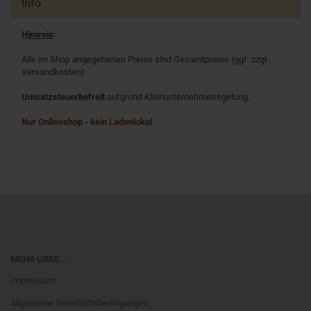
Info
Hinweis
:
Alle im Shop angegebenen Preise sind Gesamtpreise (ggf. zzgl.
Versandkosten)
Umsatzsteuerbefreit
aufgrund Kleinunternehmerregelung.
Nur Onlineshop - kein Ladenlokal
MEHR ÜBER...
Impressum
Allgemeine Geschäftsbedingungen