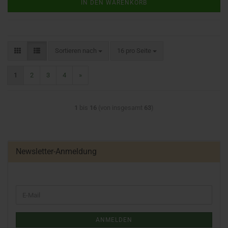
IN DEN WARENKORB
Sortieren nach
16 pro Seite
1
2
3
4
»
1
bis
16
(von insgesamt
63
)
Newsletter-Anmeldung
ANMELDEN