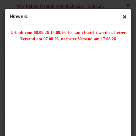
Wir haben Urlaub vom 08.08.26 - 15.08.26
Es kann bestellt werden. Letzter Versand am 07.08.26,
Hinweis:
nächster Versand am 17.08.26
3 mm
Urlaub vom 08.08.26-15.08.26. Es kann bestellt werden. Letzer
Versand am 07.08.26, nächster Versand am 17.08.26
Sortieren nach
16 pro Seite
1
2
3
4
»