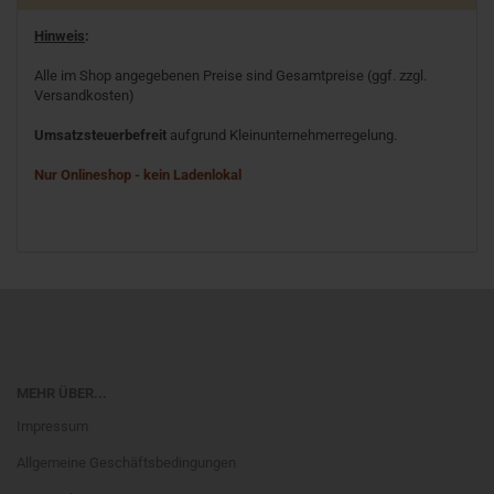
Hinweis
:
Alle im Shop angegebenen Preise sind Gesamtpreise (ggf. zzgl.
Versandkosten)
Umsatzsteuerbefreit
aufgrund Kleinunternehmerregelung.
Nur Onlineshop - kein Ladenlokal
MEHR ÜBER...
Impressum
Allgemeine Geschäftsbedingungen