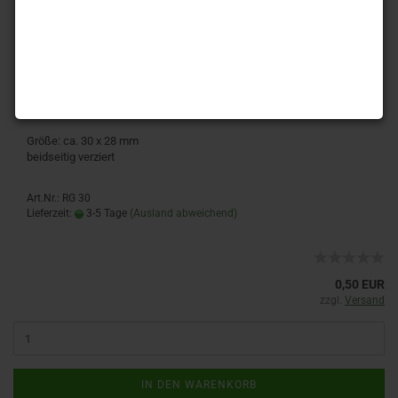
1 Stück - Metallring geschlossen - verziert
Größe: ca. 30 x 28 mm
beidseitig verziert
Art.Nr.: RG 30
Lieferzeit:
3-5 Tage
(Ausland abweichend)
0,50 EUR
zzgl.
Versand
IN DEN WARENKORB