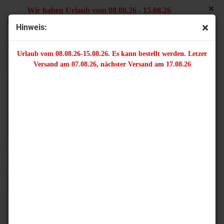
Wir haben Urlaub vom 08.08.26 - 15.08.26
Es kann bestellt werden. Letzter Versand am 07.08.26,
Hinweis:
nächster Versand am 17.08.26
Ringe, Spaltringe, Biegeringe
Urlaub vom 08.08.26-15.08.26. Es kann bestellt werden. Letzer
Versand am 07.08.26, nächster Versand am 17.08.26
Sortieren nach
16 pro Seite
1
2
»