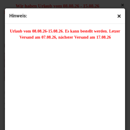
Wir haben Urlaub vom 08.08.26 - 15.08.26
Es kann bestellt werden. Letzter Versand am 07.08.26,
Hinweis:
nächster Versand am 17.08.26
Rulla beads
Urlaub vom 08.08.26-15.08.26. Es kann bestellt werden. Letzer
Versand am 07.08.26, nächster Versand am 17.08.26
Rulla beads sind kleine, zylinderförmige Glasperlen mit zwei Löchern. Sie
sind ca. 5 x 3 mm groß. Der Abstand zwischen den Fädellöchern ist der
gleiche wie bei den Superduos. Man kann beide Perlensorten also gut
miteinander verarbeiten.
10 Gramm Rulla beads sind je nach Farbe ca. 93-97 Stück.