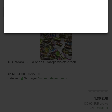
Sortieren nach
16 pro Seite
1
2
3
»
10 Gramm - Rulla beads - magic violett green
Art.Nr.: RL-00030/95000
Lieferzeit:
3-5 Tage
(Ausland abweichend)
1,30 EUR
130,00 EUR pro kg
zzgl.
Versand