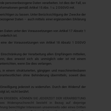
nde personenbezogene Daten verarbeiten. Ist dies der Fall, so
nformationen gemäß Artikel 15 Abs. 1 u. 2 DSGVO mit.
erichtigen zu lassen. Unter Berücksichtigung der Zwecke der
nbezogener Daten – auch mittels einer ergänzenden Erklärung
en Daten unter den Voraussetzungen von Artikel 17 Absatz 1
derlich ist.
n eine der Voraussetzungen von Artikel 18 Absatz 1 DSGVO
Einschränkung der Verarbeitung allen Empfängern mitteilen,
nn, dies erweist sich als unmöglich oder ist mit einem
terrichten, wenn Sie dies verlangen.
, in einem strukturierten, gängigen und maschinenlesbaren
rantwortlichen ohne Behinderung übermitteln, soweit dies
 Einwilligung jederzeit zu widerrufen. Durch den Widerruf der
gt ist, nicht berührt.
ON ERGEBEN, KÖNNEN SIE JEDERZEIT DER VERARBEITUNG
iderspruchsrecht besteht in Bezug auf diejenige
rung berechtigter Interessen unsererseits oder eines Dritten