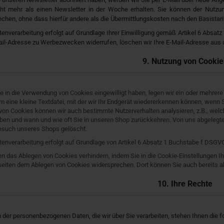
cht mehr als einen Newsletter in der Woche erhalten. Sie können der Nutzu
chen, ohne dass hierfür andere als die Übermittlungskosten nach den Basistari
enverarbeitung erfolgt auf Grundlage Ihrer Einwilligung gemäß Artikel 6 Absat
ail-Adresse zu Werbezwecken widerrufen, löschen wir Ihre E-Mail-Adresse aus 
9. Nutzung von Cookie
e in die Verwendung von Cookies eingewilligt haben, legen wir ein oder mehrere
m eine kleine Textdatei, mit der wir Ihr Endgerät wiedererkennen können, wenn
 von Cookies können wir auch bestimmte Nutzerverhalten analysieren, z.B., welc
eiben und wann und wie oft Sie in unseren Shop zurückkehren. Von uns abgeleg
Besuch unseres Shops gelöscht.
enverarbeitung erfolgt auf Grundlage von Artikel 6 Absatz 1 Buchstabe f DSGVO
n das Ablegen von Cookies verhindern, indem Sie in die Cookie-Einstellungen Ih
eiten dem Ablegen von Cookies widersprechen. Dort können Sie auch bereits a
10. Ihre Rechte
 der personenbezogenen Daten, die wir über Sie verarbeiten, stehen Ihnen die f