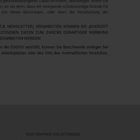
hutz personenbezogener Daten erfordern, überwiegen. Wenn Sie
en, es sei denn, dass wir zwingende schutzwürdige Gründe für
n von Ihnen überwiegen, oder dass die Verarbeitung der
.B. NEWSLETTER) VERARBEITEN, KÖNNEN SIE JEDERZEIT
BEZOGENEN DATEN ZUM ZWECKE DERARTIGER WERBUNG
VERARBEITEN WERDEN.
en die DSGVO verstößt, können Sie Beschwerde einlegen bei
es Arbeitsplatzes oder des Orts des mutmaßlichen Verstoßes.
KOSTENFREIE ANLEITUNGEN