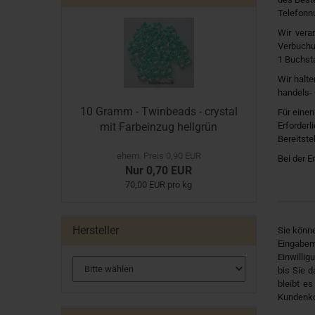
Telefonnu
Wir vera
Verbuchun
1 Buchst
Wir halte
handels- 
10 Gramm - Twinbeads - crystal
Für einen
mit Farbeinzug hellgrün
Erforderl
Bereitste
ehem. Preis 0,90 EUR
Bei der E
Nur 0,70 EUR
70,00 EUR pro kg
Hersteller
Sie könne
Eingabem
Einwilli
bis Sie 
bleibt e
Kundenko