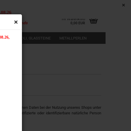
DE
Kundenlogin
Merkzettel
.08.26
i ab 50,00 € Bestellwert
Ihr Warenkorb
b Deutschlands
0,00 EUR
08.26,
LEN
RIVOLI, GLASSTEINE
METALLPERLEN
SUCHEN
rstellen
rt vergessen?
ersonenbezogenen Daten bei der Nutzung unseres Shops unter
eine identifizierte oder identifizierbare natürliche Person