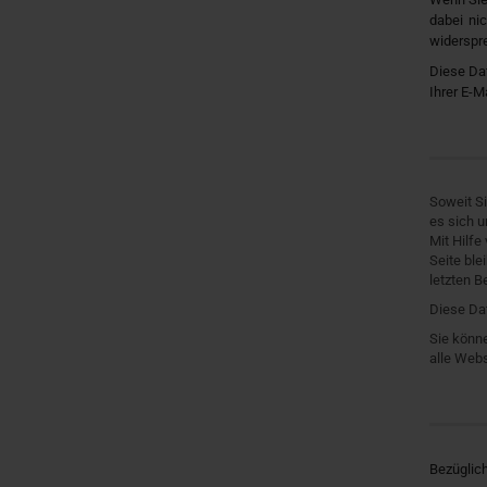
dabei ni
widerspre
Diese Dat
Ihrer E-M
Soweit Si
es sich u
Mit Hilfe
Seite bl
letzten 
Diese Dat
Sie könne
alle Webs
Bezüglich