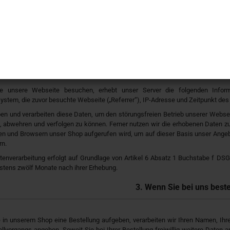
tlicher im Sinne der EU-Datenschutzgrundverordnung (DSGVO) ist diejenige nat
ren über die Zwecke und Mittel der Verarbeitung von personenbezogenen 
bezogenen Daten ist Verantwortlicher im Sinne der DSGVO: Petra Fischer, Lan
flowerbeads.de (im Folgenden „wir“).
2. Wenn Sie unsere Webseite
 unsere Webseite besuchen, erhebt unser Server die folgenden Inform
ystem, die zuvor besuchte Webseite („Referrer“), IP-Adresse und Zeitpunkt des
en und verarbeiten diese Daten, um den störungsfreien Betrieb unserer Webse
, abwehren und verfolgen zu können. Ferner nutzen wir die erhobenen Daten 
en und Browsern unser Shop aufgerufen wird, um auf dieser Basis unser Angeb
rn.
tenverarbeitung erfolgt auf Grundlage von Artikel 6 Absatz 1 Buchstabe f D
stens zwölf Monate nach ihrer Erhebung.
3. Wenn Sie bei uns beste
in unserem Shop eine Bestellung aufgeben, verarbeiten wir Ihren Namen, Ihre
llvorgangs angeben. Soweit Sie bei Ihrer Bestellung freiwillig weitere Date