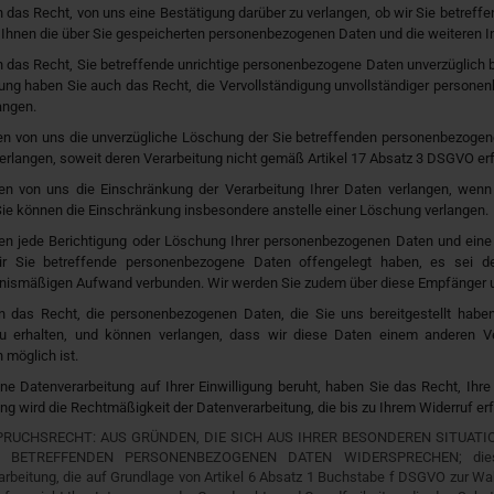
 das Recht, von uns eine Bestätigung darüber zu verlangen, ob wir Sie betreffe
r Ihnen die über Sie gespeicherten personenbezogenen Daten und die weiteren I
 das Recht, Sie betreffende unrichtige personenbezogene Daten unverzüglich b
ung haben Sie auch das Recht, die Vervollständigung unvollständiger persone
angen.
en von uns die unverzügliche Löschung der Sie betreffenden personenbezogen
langen, soweit deren Verarbeitung nicht gemäß Artikel 17 Absatz 3 DSGVO erfor
en von uns die Einschränkung der Verarbeitung Ihrer Daten verlangen, wen
 Sie können die Einschränkung insbesondere anstelle einer Löschung verlangen.
en jede Berichtigung oder Löschung Ihrer personenbezogenen Daten und eine 
r Sie betreffende personenbezogene Daten offengelegt haben, es sei de
tnismäßigen Aufwand verbunden. Wir werden Sie zudem über diese Empfänger un
n das Recht, die personenbezogenen Daten, die Sie uns bereitgestellt haben
u erhalten, und können verlangen, dass wir diese Daten einem anderen Ve
 möglich ist.
ne Datenverarbeitung auf Ihrer Einwilligung beruht, haben Sie das Recht, Ihre
ung wird die Rechtmäßigkeit der Datenverarbeitung, die bis zu Ihrem Widerruf erfol
RUCHSRECHT: AUS GRÜNDEN, DIE SICH AUS IHRER BESONDEREN SITUATI
 BETREFFENDEN PERSONENBEZOGENEN DATEN WIDERSPRECHEN; dieses W
rbeitung, die auf Grundlage von Artikel 6 Absatz 1 Buchstabe f DSGVO zur Wah