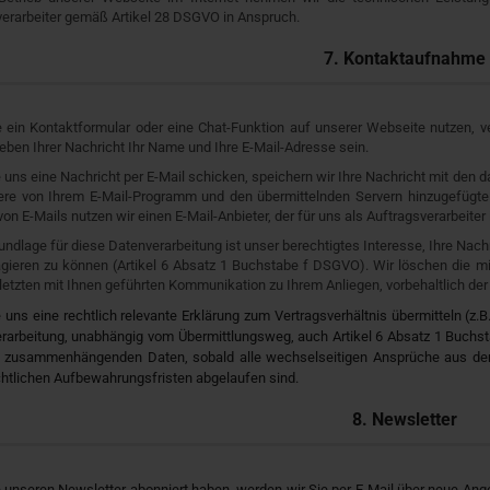
verarbeiter gemäß Artikel 28 DSGVO in Anspruch.
7. Kontaktaufnahme
 ein Kontaktformular oder eine Chat-Funktion auf unserer Webseite nutzen, ve
ben Ihrer Nachricht Ihr Name und Ihre E-Mail-Adresse sein.
uns eine Nachricht per E-Mail schicken, speichern wir Ihre Nachricht mit den
tere von Ihrem E-Mail-Programm und den übermittelnden Servern hinzugefügte
on E-Mails nutzen wir einen E-Mail-Anbieter, der für uns als Auftragsverarbeiter 
ndlage für diese Datenverarbeitung ist unser berechtigtes Interesse, Ihre Nac
agieren zu können (Artikel 6 Absatz 1 Buchstabe f DSGVO). Wir löschen die m
letzten mit Ihnen geführten Kommunikation zu Ihrem Anliegen, vorbehaltlich de
uns eine rechtlich relevante Erklärung zum Vertragsverhältnis übermitteln (z.
erarbeitung, unabhängig vom Übermittlungsweg, auch Artikel 6 Absatz 1 Buchst
g zusammenhängenden Daten, sobald alle wechselseitigen Ansprüche aus dem V
htlichen Aufbewahrungsfristen abgelaufen sind.
8. Newsletter
 unseren Newsletter abonniert haben, werden wir Sie per E-Mail über neue Ang