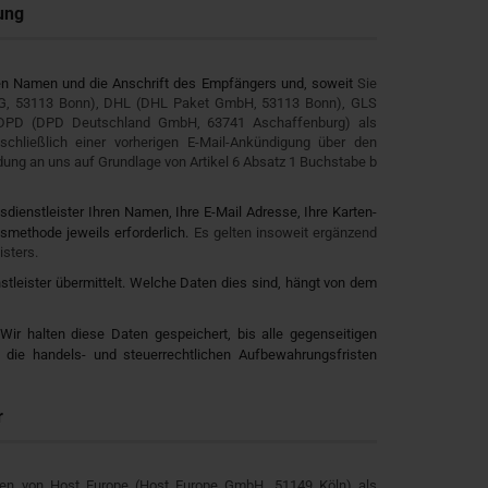
ung
den Namen und die Anschrift des Empfängers und, soweit
Sie
t AG, 53113 Bonn), DHL (DHL Paket GmbH, 53113 Bonn), GLS
 DPD (DPD Deutschland GmbH, 63741 Aschaffenburg) als
chließlich einer vorherigen E-Mail-Ankündigung über den
dung an uns auf Grundlage von Artikel 6 Absatz 1 Buchstabe b
sdienstleister Ihren Namen, Ihre E-Mail Adresse, Ihre Karten-
smethode jeweils erforderlich.
Es gelten insoweit ergänzend
sters.
stleister übermittelt. Welche Daten dies sind, hängt von dem
ir halten diese Daten gespeichert, bis alle gegenseitigen
d die handels- und steuerrechtlichen Aufbewahrungsfristen
r
ngen von Host Europe (Host Europe GmbH, 51149 Köln) als