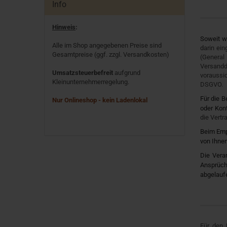
Info
Hinweis
:
Soweit w
Alle im Shop angegebenen Preise sind
darin ei
Gesamtpreise (ggf. zzgl. Versandkosten)
(Genera
Versandd
Umsatzsteuerbefreit
aufgrund
voraussic
Kleinunternehmerregelung.
DSGVO.
Für die B
Nur Onlineshop - kein Ladenlokal
oder Kon
die Vert
Beim Empf
von Ihnen
Die Vera
Ansprüch
abgelaufe
Für den 