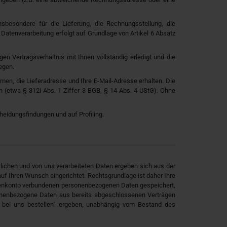
nsbesondere für die Lieferung, die Rechnungsstellung, die
atenverarbeitung erfolgt auf Grundlage von Artikel 6 Absatz
en Vertragsverhältnis mit Ihnen vollständig erledigt und die
egen.
amen, die Lieferadresse und Ihre E-Mail-Adresse erhalten. Die
ten (etwa § 312i Abs. 1 Ziffer 3 BGB, § 14 Abs. 4 UStG). Ohne
heidungsfindungen und auf Profiling.
lichen und von uns verarbeiteten Daten ergeben sich aus der
 Ihren Wunsch eingerichtet. Rechtsgrundlage ist daher Ihre
ndenkonto verbundenen personenbezogenen Daten gespeichert,
onenbezogene Daten aus bereits abgeschlossenen Verträgen
e bei uns bestellen“ ergeben, unabhängig vom Bestand des