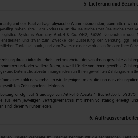
5. Lieferung und Bezahl
ir aufgrund des Kaufvertrags physische Waren übersenden, übermitteln wir 
ngewilligt haben, Ihre E-Mail-Adresse, an die Deutsche Post (Deutsche Pos
l Logistics Systems Germany GmbH & Co. OHG, 36286 Neuenstein) oder
ienstleister, und zwar zum Zwecke der Zustellung der Sendung, ggf. eins
htlichen Zustellzeitpunkt, und zum Zwecke einer eventuellen Retoure Ihrer Sen
ezahlung Ihres Einkaufs erhebt und verarbeitet der von Ihnen gewählte Zahlung
tonummer und/oder weitere Daten, soweit für die von Ihnen gewählte Zahlung
rags- und Datenschutzbestimmungen des von Ihnen gewählten Zahlungsdienstlei
ang einer Zahlung verarbeiten wir diejenigen Daten, die uns der Zahlungsdien
 gewählten Zahlungsdienstleister ab.
rbeitung erfolgt auf Grundlage von Artikel 6 Absatz 1 Buchstabe b DSGVO. W
e aus dem jeweiligen Vertragsverhältnis mit Ihnen vollständig erledigt un
n sind, denen wir unterliegen.
6. Auftragsverarbeite
Betrieb unserer Webseite im Internet nehmen wir die technischen Leistu