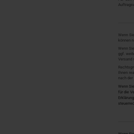
Auftrags
Wenn Sie
können ne
Wenn Sie 
ggf. wei
Versand v
Rechtsgru
Ihnen re
nach der 
Wenn Sie 
für die V
Erklärun
steuerrec
Wenn Sie