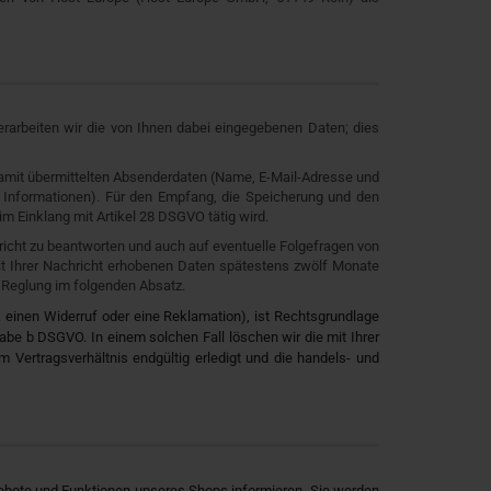
rarbeiten wir die von Ihnen dabei eingegebenen Daten; dies
 damit übermittelten Absenderdaten (Name, E-Mail-Adresse und
 Informationen). Für den Empfang, die Speicherung und den
im Einklang mit Artikel 28 DSGVO tätig wird.
hricht zu beantworten und auch auf eventuelle Folgefragen von
it Ihrer Nachricht erhobenen Daten spätestens zwölf Monate
r Reglung im folgenden Absatz.
B. einen Widerruf oder eine Reklamation), ist Rechtsgrundlage
abe b DSGVO. In einem solchen Fall löschen wir die mit Ihrer
ertragsverhältnis endgültig erledigt und die handels- und
ebote und Funktionen unseres Shops informieren. Sie werden