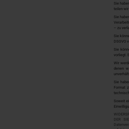
Sie haben
teilen wi
Sie haben
Verarbeit
– zu verl
Sie könn
DSGVO ver
Sie könn
vorliegt.
Wir werd
denen wi
unverhäl
Sie habe
Format z
technisch
Soweit ei
Einwillig
WIDERSP
DER SIE
Datenvera