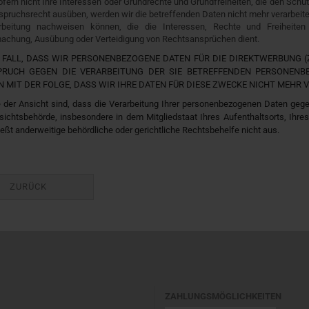
sofern nicht Ihre Interessen oder Grundrechte und Grundfreiheiten, die den Sc
spruchsrecht ausüben, werden wir die betreffenden Daten nicht mehr verarbeit
rbeitung nachweisen können, die die Interessen, Rechte und Freiheite
achung, Ausübung oder Verteidigung von Rechtsansprüchen dient.
 FALL, DASS WIR PERSONENBEZOGENE DATEN FÜR DIE DIREKTWERBUNG (Z
PRUCH GEGEN DIE VERARBEITUNG DER SIE BETREFFENDEN PERSONEN
N MIT DER FOLGE, DASS WIR IHRE DATEN FÜR DIESE ZWECKE NICHT MEHR 
 der Ansicht sind, dass die Verarbeitung Ihrer personenbezogenen Daten geg
sichtsbehörde, insbesondere in dem Mitgliedstaat Ihres Aufenthaltsorts, Ihr
eßt anderweitige behördliche oder gerichtliche Rechtsbehelfe nicht aus.
ZURÜCK
ZAHLUNGSMÖGLICHKEITEN