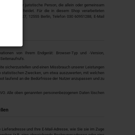
ürliche oder juristische Person, die allein oder gemeinsam
Daten entscheidet. Für die in diesem Shop verarbeiteten
gerhansstr. 27, 12555 Berlin, Telefon 030 60951288, E-Mail
 besuchen
ationen von Ihrem Endgerät: Browser-Typ und -Version,
 Seitenaufrufs.
ite sicherzustellen und einen Missbrauch unserer Leistungen
zu statistischen Zwecken, um etwa auszuwerten, mit welchen
ot laufend an die Bedürfnisse der Nutzer anzupassen und zu
SGVO. Alle oben genannten personenbezogenen Daten löschen
llen
 Lieferadresse und Ihre E-Mail-Adresse, wie Sie sie im Zuge
n angeben (z.B. eine abweichende Rechnungsadresse oder eine