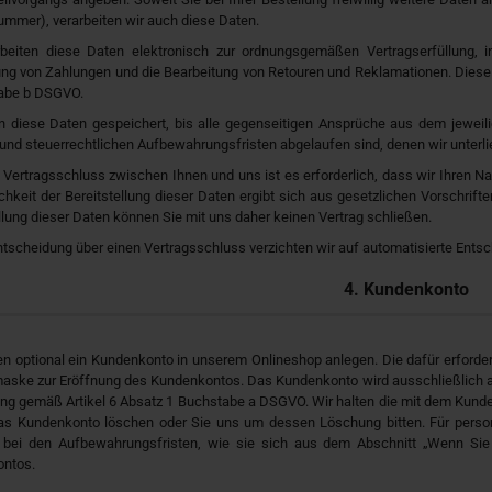
mmer), verarbeiten wir auch diese Daten.
rbeiten diese Daten elektronisch zur ordnungsgemäßen Vertragserfüllung, i
g von Zahlungen und die Bearbeitung von Retouren und Reklamationen. Diese D
abe b DSGVO.
n diese Daten gespeichert, bis alle gegenseitigen Ansprüche aus dem jeweilig
und steuerrechtlichen Aufbewahrungsfristen abgelaufen sind, denen wir unterli
 Vertragsschluss zwischen Ihnen und uns ist es erforderlich, dass wir Ihren N
ichkeit der Bereitstellung dieser Daten ergibt sich aus gesetzlichen Vorschrif
llung dieser Daten können Sie mit uns daher keinen Vertrag schließen.
ntscheidung über einen Vertragsschluss verzichten wir auf automatisierte Entsc
4. Kundenkonto
n optional ein Kundenkonto in unserem Onlineshop anlegen. Die dafür erforder
aske zur Eröffnung des Kundenkontos. Das Kundenkonto wird ausschließlich auf
gung gemäß Artikel 6 Absatz 1 Buchstabe a DSGVO. Wir halten die mit dem Ku
das Kundenkonto löschen oder Sie uns um dessen Löschung bitten. Für pers
s bei den Aufbewahrungsfristen, wie sie sich aus dem Abschnitt „Wenn Si
ntos.