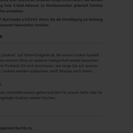
ng Ihrer E-Mail-Adresse zu Werbezwecken jederzeit formlos
fen entstehen.
z 1 Buchstabe a DSGVO. Wenn Sie die Einwilligung zur Nutzung
unserem Newsletter-Verteiler.
s
 „Cookies“ auf Ihrem Endgerät ab. Bei einem Cookie handelt
 Sie unseren Shop zu späterer Gelegenheit wieder besuchen.
he Produkte Sie sich anschauen, wie lange Sie auf unserer
te Cookies werden spätestens zwölf Monate nach Ihrem
.
res Internetbrowsers gehen und dort für unsere Seite oder für
bgelegte Cookies wieder löschen.
olgenden Rechte zu: