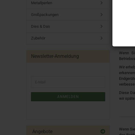
Metallperlen
Verantwor
mit ande
Großpackungen
personen
info@sun
Dies & Das
Zubehör
Wenn Sie
Newsletter-Anmeldung
Betriebss
Wir erheb
erkennen
Endgerät
verbesse
Diese Da
ANMELDEN
wir späte
Wenn Sie 
Angebote
des Beste