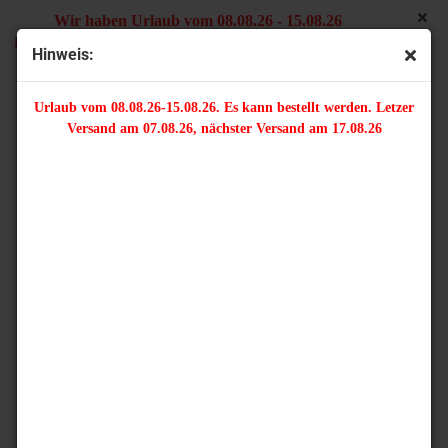
Wir haben Urlaub vom 08.08.26 - 15.08.26
Es kann bestellt werden. Letzter Versand am 07.08.26,
Hinweis:
nächster Versand am 17.08.26
Urlaub vom 08.08.26-15.08.26. Es kann bestellt werden. Letzer
Versand am 07.08.26, nächster Versand am 17.08.26
Lieferland
Belgien
Versandkosten
bis 2,00 kg - 9,00 Euro
bis 5,00 kg - 16,50 Euro
Zusätzliche max. Lieferzeit
2 - 4 Tage
Zahlungsweisen
Paypal
EU-Bank Transfer
Lieferland
Tschechische Republik
Versandkosten
bis 2,00 kg - 9,00 Euro
bis 5,00 kg - 16,50 Euro
Zusätzliche max. Lieferzeit
3 - 5 Tage
Zahlungsweisen
Paypal
EU-Bank Transfer
Lieferland
Deutschland