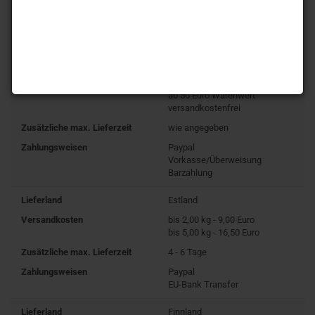
Versandkosten
bis 24,99 Euro Warenwert 1,99
Euro
ab 25,00 Euro Warenwert 4,15
Euro
ab 50 Euro Warenwert
versandkostenfrei
Zusätzliche max. Lieferzeit
wie angegeben
Zahlungsweisen
Paypal
Vorkasse/Überweisung
Barzahlung
Lieferland
Estland
Versandkosten
bis 2,00 kg - 9,00 Euro
bis 5,00 kg - 16,50 Euro
Zusätzliche max. Lieferzeit
4 - 6 Tage
Zahlungsweisen
Paypal
EU-Bank Transfer
Lieferland
Finnland