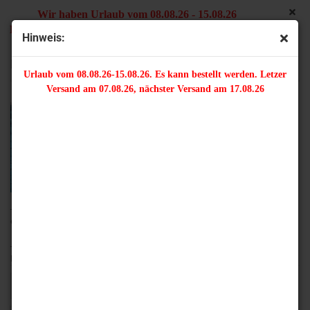
Wir haben Urlaub vom 08.08.26 - 15.08.26
Es kann bestellt werden. Letzter Versand am 07.08.26,
Hinweis:
nächster Versand am 17.08.26
Bänder/Velourband/Gummiband
Urlaub vom 08.08.26-15.08.26. Es kann bestellt werden. Letzer
Versand am 07.08.26, nächster Versand am 17.08.26
- Weiches, strapazierfähiges Velourband in Wildlederoptik, vielseitig
einsetzbar zur Gestaltung von individuellem Schmuck.
Breite ca. 3 mm, Stärke: ca. 1,5 mm
- Gummiband für Nähprojekte, Bastelarbeiten, Mund-Nasebedeckungen,
Masken
Sortieren nach
16 pro Seite