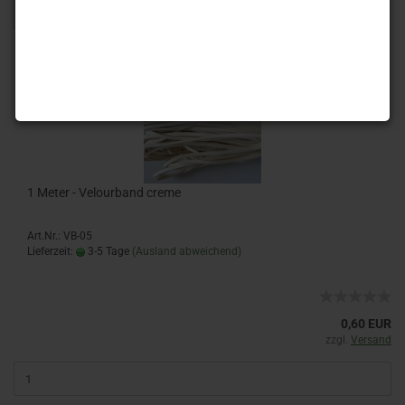
1
2
»
1 Meter - Velourband creme
Art.Nr.: VB-05
Lieferzeit:
3-5 Tage
(Ausland abweichend)
0,60 EUR
zzgl.
Versand