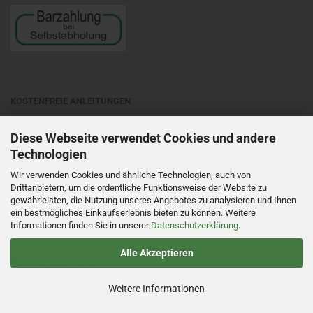
KOSTENFREIE ANLEITUNGEN
Matubobeads
Diese Webseite verwendet Cookies und andere
Preciosa Ornela
- auf entsprechende Objektart klicken
Technologien
All beads
Wir verwenden Cookies und ähnliche Technologien, auch von
Beadsmith
- auf die entsprechende Perlensorte klicken
Drittanbietern, um die ordentliche Funktionsweise der Website zu
gewährleisten, die Nutzung unseres Angebotes zu analysieren und Ihnen
ein bestmögliches Einkaufserlebnis bieten zu können. Weitere
Informationen finden Sie in unserer
Datenschutzerklärung
.
Alle Akzeptieren
Vertrag widerrufen
Weitere Informationen
Onlineshop
by Gambio © 2022