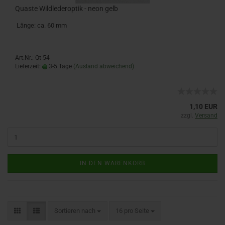
Quaste Wildlederoptik - neon gelb
Länge: ca. 60 mm
Art.Nr.: Qt 54
Lieferzeit:
3-5 Tage
(Ausland abweichend)
1,10 EUR
zzgl.
Versand
IN DEN WARENKORB
Sortieren nach
16 pro Seite