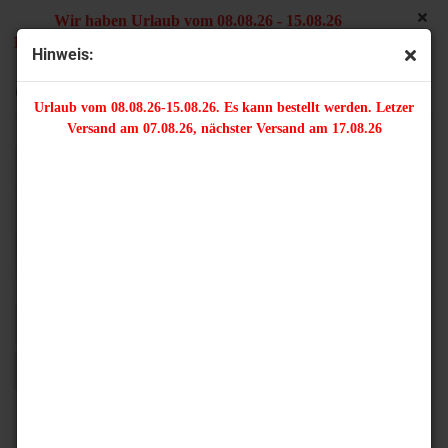
Wir haben Urlaub vom 08.08.26 - 15.08.26
Es kann bestellt werden. Letzter Versand am 07.08.26,
Hinweis:
nächster Versand am 17.08.26
Quasten
Urlaub vom 08.08.26-15.08.26. Es kann bestellt werden. Letzer
Versand am 07.08.26, nächster Versand am 17.08.26
Sortieren nach
16 pro Seite
1
2
»