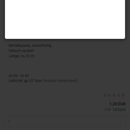
1 Stück - Metallanhänger - Quaste
Metallquaste, nickelfarbig
hübsch verziert
Länge: ca. 8 cm
Art.Nr.: Qt 40
Lieferzeit:
3-5 Tage
(Ausland abweichend)
1,20 EUR
zzgl.
Versand