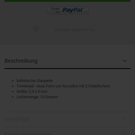
AUF DEN MERKZETTEL
Beschreibung
böhmische Glasperle
Twinbead - neue Form von Rocailles mit 2 Fädellöchern
Größe: 2,5 x 5 mm
Liefermenge: 10 Gramm
Info GPSR
Kundenrezensionen