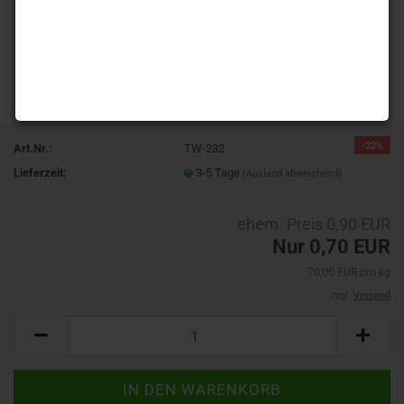
-22%
Art.Nr.:
TW-232
Lieferzeit:
3-5 Tage
(Ausland abweichend)
ehem. Preis 0,90 EUR
Nur 0,70 EUR
70,00 EUR pro kg
zzgl.
Versand