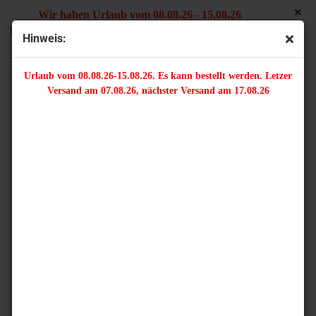
Wir haben Urlaub vom 08.08.26 - 15.08.26
Es kann bestellt werden. Letzter Versand am 07.08.26,
Hinweis:
nächster Versand am 17.08.26
« Erster
« zurück
weiter »
Letzter »
Urlaub vom 08.08.26-15.08.26. Es kann bestellt werden. Letzer
22
Artikel in dieser Kategorie
Versand am 07.08.26, nächster Versand am 17.08.26
10 Gramm - Twinbeads - crystal mit Farbeinzug lila