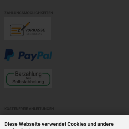
ZAHLUNGSMÖGLICHKEITEN
KOSTENFREIE ANLEITUNGEN
Matubobeads
Diese Webseite verwendet Cookies und andere
Preciosa Ornela
- auf entsprechende Objektart klicken