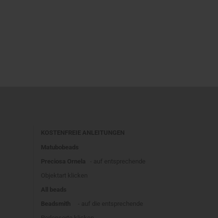
KOSTENFREIE ANLEITUNGEN
Matubobeads
Preciosa Ornela
- auf entsprechende
Objektart klicken
All beads
Beadsmith
- auf die entsprechende
Perlensorte klicken