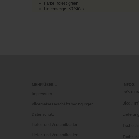
Farbe: forest green
Liefermenge: 30 Stück
MEHR ÜBER...
INFO'S
Info zu 
Impressum
Blog / In
Allgemeine Geschäftsbedingungen
Datenschutz
Lieferung
Liefer- und Versandkosten
Tschechi
Liefer- und Versandkosten
Tschechis