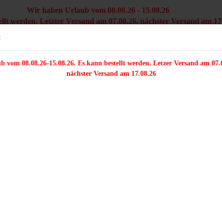
Wir haben Urlaub vom 08.08.26 - 15.08.26
ellt werden. Letzter Versand am 07.08.26, nächster Versand am 17
Versandkostenfre
Sprache auswählen
:
innerhal
b vom 08.08.26-15.08.26. Es kann bestellt werden. Letzer Versand am 07.
/FARFALLE/DELICA
ZWEILOCHPERLEN
PERLENMIX
TRÄGERPER
nächster Versand am 17.08.26
»
30 Stück - Dagger forest green
ieser Kategorie
3
Konto e
Ar
Passwo
Li