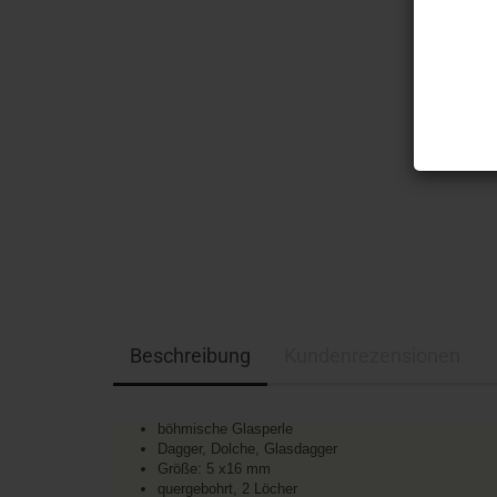
Beschreibung
Kundenrezensionen
böhmische Glasperle
Dagger, Dolche, Glasdagger
Größe: 5 x16 mm
quergebohrt, 2 Löcher