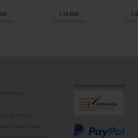
EUR
1,10 EUR
1,
ro Stück
0,02 EUR pro Stück
0,02 EU
ZAHLUNGSMÖGLICHKEITEN
Rabattkupons
fo
en in die Schweiz
sche Rocailles - Größen
che Rocailles - Farbkatalog