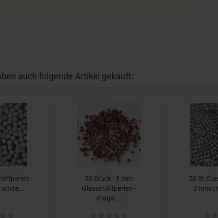
aben auch folgende Artikel gekauft:
liffperlen
50 Stück - 3 mm
50 St.Gla
white...
Glasschliffperlen -
3 mm-cr. 
magic...