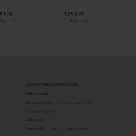
20 EUR
1,05 EUR
R pro Stück
0,02 EUR pro Stück
KOSTENFREIE ANLEITUNGEN
Matubobeads
Preciosa Ornela
- auf entsprechende
Objektart klicken
All beads
Beadsmith
- auf die entsprechende