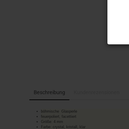
Beschreibung
Kundenrezensionen
böhmische Glasperle
feuerpoliert, facettiert
Größe: 4 mm
Farbe: crystal, kristall, klar