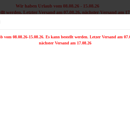
Wir haben Urlaub vom 08.08.26 - 15.08.26
ellt werden. Letzter Versand am 07.08.26, nächster Versand am 17
Versandkostenfre
Sprache auswählen
:
innerhal
b vom 08.08.26-15.08.26. Es kann bestellt werden. Letzer Versand am 07.
/FARFALLE/DELICA
ZWEILOCHPERLEN
PERLENMIX
TRÄGERPER
nächster Versand am 17.08.26
»
m
50 Stück - 4 mm Glasschliffperlen - kristall klar
ieser Kategorie
5
k
Konto e
Ar
Passwo
Li