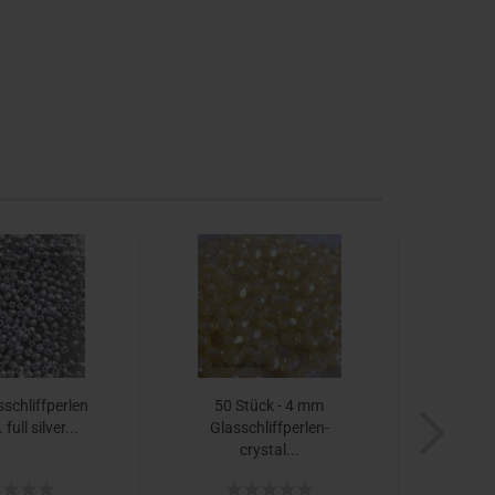
sschliffperlen
50 Stück - 4 mm
full silver...
Glasschliffperlen-
crystal...