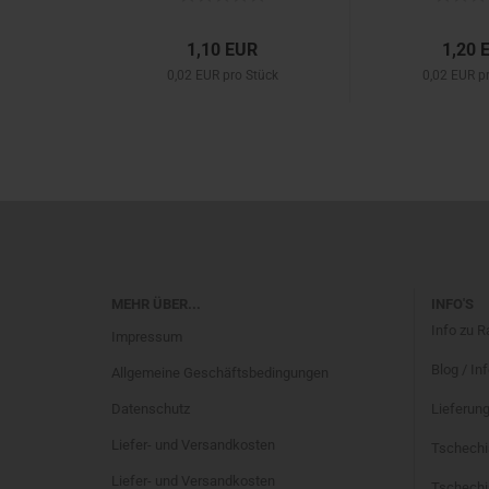
1,10 EUR
1,20 
0,02 EUR pro Stück
0,02 EUR p
MEHR ÜBER...
INFO'S
Info zu 
Impressum
Blog / In
Allgemeine Geschäftsbedingungen
Datenschutz
Lieferung
Liefer- und Versandkosten
Tschechi
Liefer- und Versandkosten
Tschechis