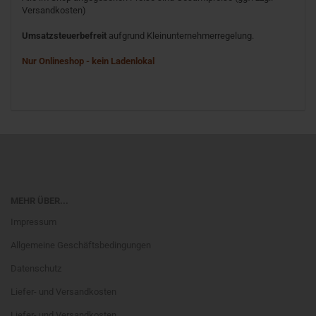
Versandkosten)
Umsatzsteuerbefreit
aufgrund Kleinunternehmerregelung.
Nur Onlineshop - kein Ladenlokal
MEHR ÜBER...
Impressum
Allgemeine Geschäftsbedingungen
Datenschutz
Liefer- und Versandkosten
Liefer- und Versandkosten