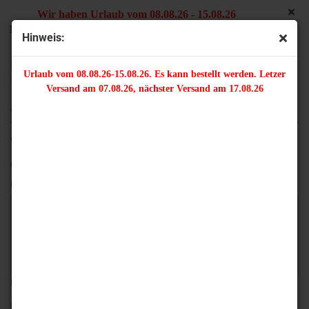
Wir haben Urlaub vom 08.08.26 - 15.08.26
Es kann bestellt werden. Letzter Versand am 07.08.26,
Hinweis:
nächster Versand am 17.08.26
Ihre Meinung
Urlaub vom 08.08.26-15.08.26. Es kann bestellt werden. Letzer
Versand am 07.08.26, nächster Versand am 17.08.26
ARTIKEL: 1 PERLENKAPPE - FROSCH (ZWEITEILIG)
* Pflichtangabe
Verfasser:
Gast
Ihre Meinung:
Bitte geben sie mindestens 10 Zeichen ein.
Bewertung: