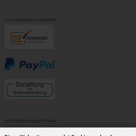
ZAHLUNGSMÖGLICHKEITEN
KOSTENFREIE ANLEITUNGEN
Matubobeads