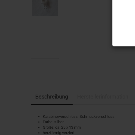
Beschreibung
Herstellerinformation
Karabinerverschluss, Schmuckverschluss
Farbe: silber
Größe: ca. 25 x 13 mm
herzförmig verziert