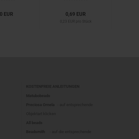
60 EUR
0,69 EUR
0,23 EUR pro Stück
KOSTENFREIE ANLEITUNGEN
Matubobeads
Preciosa Ornela
- auf entsprechende
Objektart klicken
All beads
Beadsmith
- auf die entsprechende