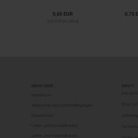
0,60 EUR
0,70 
0,30 EUR pro Stück
MEHR ÜBER...
INFO'S
Info zu 
Impressum
Blog / In
Allgemeine Geschäftsbedingungen
Datenschutz
Lieferung
Liefer- und Versandkosten
Tschechi
Liefer- und Versandkosten
Tschechis