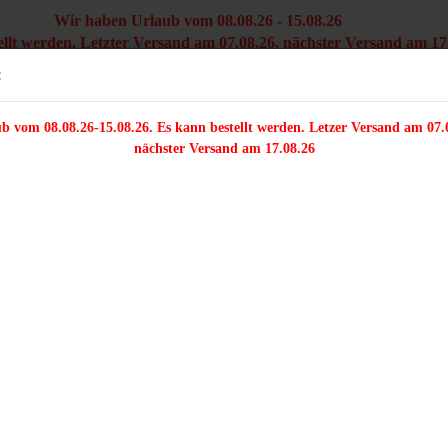
Wir haben Urlaub vom 08.08.26 - 15.08.26
ellt werden. Letzter Versand am 07.08.26, nächster Versand am 17
Versandkostenfre
Sprache auswählen
:
innerhal
b vom 08.08.26-15.08.26. Es kann bestellt werden. Letzer Versand am 07.
/FARFALLE/DELICA
ZWEILOCHPERLEN
PERLENMIX
TRÄGERPER
nächster Versand am 17.08.26
1 Stück - großer Karabinerverschluss mit Herzverzierung
ieser Kategorie
1
H
Konto e
Ar
Passwo
Li