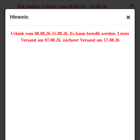
Wir haben Urlaub vom 08.08.26 - 15.08.26
Es kann bestellt werden. Letzter Versand am 07.08.26,
Hinweis:
nächster Versand am 17.08.26
« zurück
weiter »
Letzter »
Urlaub vom 08.08.26-15.08.26. Es kann bestellt werden. Letzer
9
Artikel in dieser Kategorie
Versand am 07.08.26, nächster Versand am 17.08.26
Knebelverschluss - verziert