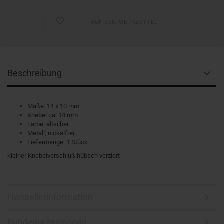
AUF DEN MERKZETTEL
Beschreibung
Maße: 14 x 10 mm
Knebel ca. 14 mm
Farbe: altsilber
Metall, nickelfrei
Liefermenge: 1 Stück
kleiner Knebelverschluß hübsch verziert
Herstellerinformation
Kundenrezensionen