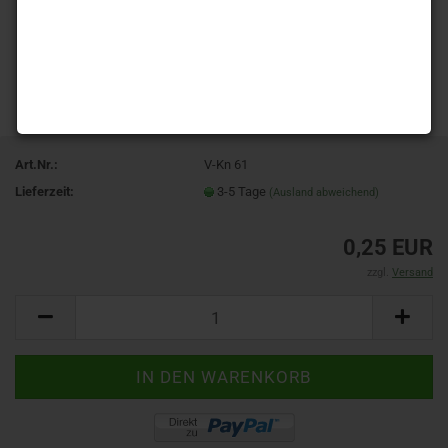
Art.Nr.:
V-Kn 61
Lieferzeit:
3-5 Tage
(Ausland abweichend)
0,25 EUR
zzgl.
Versand