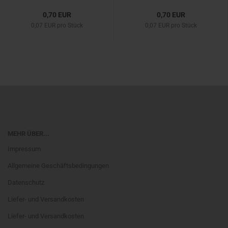
0,70 EUR
0,70 EUR
0,07 EUR pro Stück
0,07 EUR pro Stück
MEHR ÜBER...
Impressum
Allgemeine Geschäftsbedingungen
Datenschutz
Liefer- und Versandkosten
Liefer- und Versandkosten