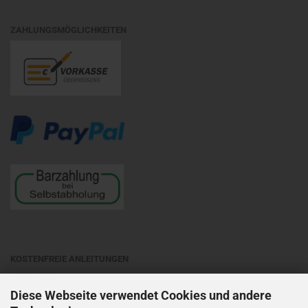
ZAHLUNGSMÖGLICHKEITEN
KOSTENFREIE ANLEITUNGEN
Matubobeads
Diese Webseite verwendet Cookies und andere
Preciosa Ornela
- auf entsprechende Objektart klicken