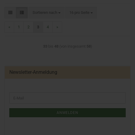
Sortieren nach
16 pro Seite
«
1
2
3
4
»
33
bis
48
(von insgesamt
58
)
Newsletter-Anmeldung
ANMELDEN