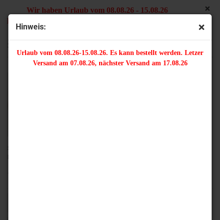
Wir haben Urlaub vom 08.08.26 - 15.08.26
Es kann bestellt werden. Letzter Versand am 07.08.26,
Hinweis:
nächster Versand am 17.08.26
Super Duo Beads
Urlaub vom 08.08.26-15.08.26. Es kann bestellt werden. Letzer
Versand am 07.08.26, nächster Versand am 17.08.26
Super Duo beads sind Druckperlen mit zwei Löchern. Sie werden in einer
Form gepresst und sind daher sehr gleichmäßig.
10 Gramm Super Duo Beads sind je nach Farbe ca. 145 - 155 Stück.
Sortieren nach
16 pro Seite