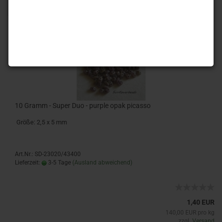
«
1
2
3
4
»
10 Gramm - Super Duo - purple opak picasso
Größe: 2,5 x 5 mm
Art.Nr.: SD-23020/43400
Lieferzeit:
3-5 Tage
(Ausland abweichend)
1,40 EUR
140,00 EUR pro kg
zzgl.
Versand