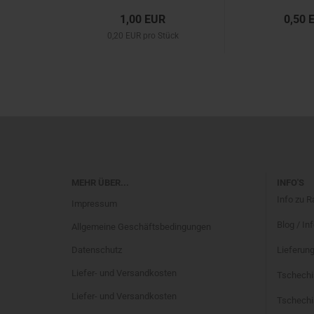
1,00 EUR
0,50 
0,20 EUR pro Stück
MEHR ÜBER...
INFO'S
Info zu 
Impressum
Blog / In
Allgemeine Geschäftsbedingungen
Datenschutz
Lieferung
Liefer- und Versandkosten
Tschechi
Liefer- und Versandkosten
Tschechis