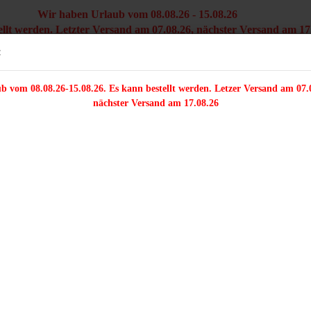
Wir haben Urlaub vom 08.08.26 - 15.08.26
ellt werden. Letzter Versand am 07.08.26, nächster Versand am 17
Versandkostenfre
Sprache auswählen
:
innerhal
b vom 08.08.26-15.08.26. Es kann bestellt werden. Letzer Versand am 07.
/FARFALLE/DELICA
ZWEILOCHPERLEN
PERLENMIX
TRÄGERPER
nächster Versand am 17.08.26
 Twinbeads - crystal mit Farbeinzug lavendel
ieser Kategorie
1
F
Konto e
Ar
Passwo
Li