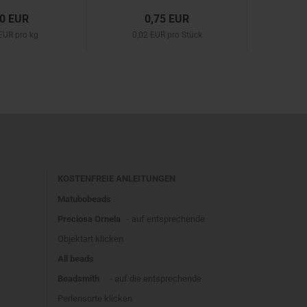
90 EUR
0,75 EUR
EUR pro kg
0,02 EUR pro Stück
KOSTENFREIE ANLEITUNGEN
Matubobeads
Preciosa Ornela
- auf entsprechende
Objektart klicken
All beads
Beadsmith
- auf die entsprechende
Perlensorte klicken