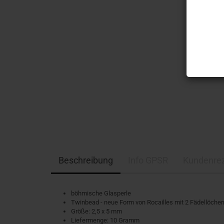
Beschreibung
Info GPSR
Kundenre
böhmische Glasperle
Twinbead - neue Form von Rocailles mit 2 Fädellöcher
Größe: 2,5 x 5 mm
Liefermenge: 10 Gramm