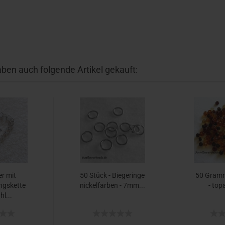
aben auch folgende Artikel gekauft:
r mit
50 Stück - Biegeringe
50 Gramm
ngskette
nickelfarben - 7mm...
- top
hl...