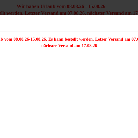
Wir haben Urlaub vom 08.08.26 - 15.08.26
ellt werden. Letzter Versand am 07.08.26, nächster Versand am 17
Versandkostenfre
Sprache auswählen
:
innerhal
b vom 08.08.26-15.08.26. Es kann bestellt werden. Letzer Versand am 07.
/FARFALLE/DELICA
ZWEILOCHPERLEN
PERLENMIX
TRÄGERPER
nächster Versand am 17.08.26
»
»
Zweilochperlen
Two hole Dagger / 2 Löcher
le Dagger / 2 Löcher
Konto e
Passwo