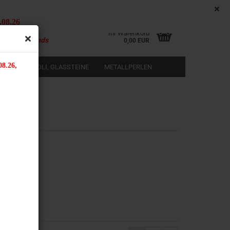
DE
Kundenlogin
Merkzettel
.08.26
i ab 50,00 € Bestellwert
Ihr Warenkorb
b Deutschlands
0,00 EUR
08.26,
LEN
RIVOLI, GLASSTEINE
METALLPERLEN
SUCHEN
rstellen
rt vergessen?