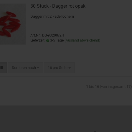
30 Stück - Dagger rot opak
Dagger mit 2 Fädellöchern
Art.Nr.: DG-93200/2H
Lieferzeit:
3-5 Tage
(Ausland abweichend)
Sortieren nach
16 pro Seite
1
bis
16
(von insgesamt
17