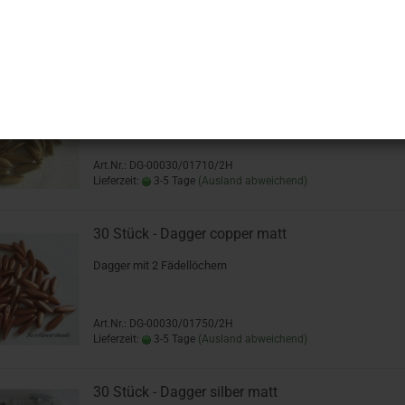
Sortieren nach
16 pro Seite
30 Stück - Dagger gold matt
Dagger mit 2 Fädellöchern
Art.Nr.: DG-00030/01710/2H
Lieferzeit:
3-5 Tage
(Ausland abweichend)
30 Stück - Dagger copper matt
Dagger mit 2 Fädellöchern
Art.Nr.: DG-00030/01750/2H
Lieferzeit:
3-5 Tage
(Ausland abweichend)
30 Stück - Dagger silber matt