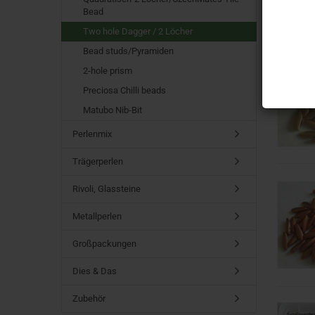
Bead
Two hole Dagger / 2 Löcher
Bead studs/Pyramiden
2-hole prism
Preciosa Chilli beads
Matubo Nib-Bit
Perlenmix
Trägerperlen
Rivoli, Glassteine
Metallperlen
Großpackungen
Dies & Das
Zubehör